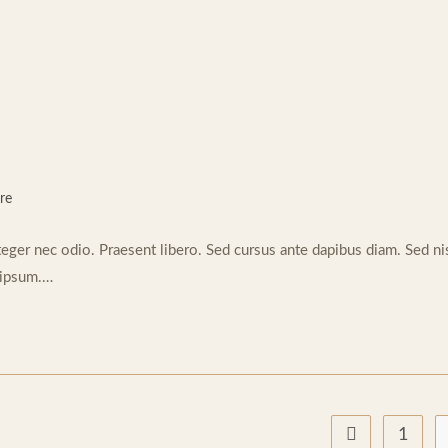
re
teger nec odio. Praesent libero. Sed cursus ante dapibus diam. Sed nis
 ipsum.…
1
Go to the previ