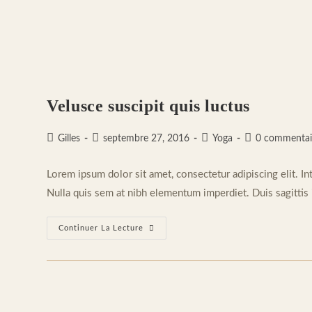
Velusce suscipit quis luctus
Auteur/autrice
Publication
Post
Commentaires
Gilles
septembre 27, 2016
Yoga
0 commentai
de
publiée :
category:
de
la
la
Lorem ipsum dolor sit amet, consectetur adipiscing elit. In
publication :
publication :
Nulla quis sem at nibh elementum imperdiet. Duis sagittis
Velusce
Continuer La Lecture
Suscipit
Quis
Luctus