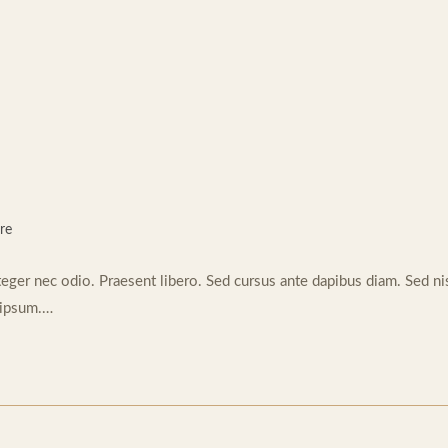
re
teger nec odio. Praesent libero. Sed cursus ante dapibus diam. Sed nis
 ipsum.…