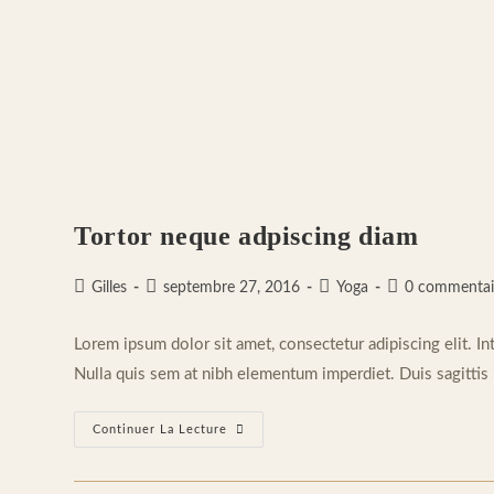
Tortor neque adpiscing diam
Auteur/autrice
Publication
Post
Commentaires
Gilles
septembre 27, 2016
Yoga
0 commentai
de
publiée :
category:
de
la
la
Lorem ipsum dolor sit amet, consectetur adipiscing elit. In
publication :
publication :
Nulla quis sem at nibh elementum imperdiet. Duis sagittis
Tortor
Continuer La Lecture
Neque
Adpiscing
Diam