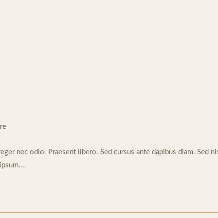
re
teger nec odio. Praesent libero. Sed cursus ante dapibus diam. Sed nis
 ipsum.…