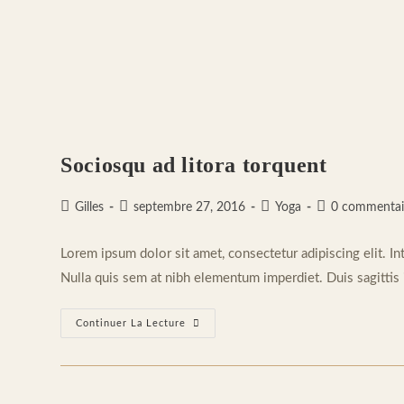
Sociosqu ad litora torquent
Auteur/autrice
Publication
Post
Commentaires
Gilles
septembre 27, 2016
Yoga
0 commentai
de
publiée :
category:
de
la
la
Lorem ipsum dolor sit amet, consectetur adipiscing elit. In
publication :
publication :
Nulla quis sem at nibh elementum imperdiet. Duis sagittis
Sociosqu
Continuer La Lecture
Ad
Litora
Torquent