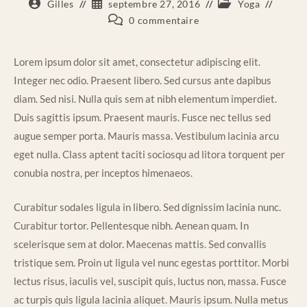
Auteur/autrice
Publication
Post
Gilles
septembre 27, 2016
Yoga
de
publiée :
category:
Commentaires
0 commentaire
la
de
publication :
la
publication :
Lorem ipsum dolor sit amet, consectetur adipiscing elit.
Integer nec odio. Praesent libero. Sed cursus ante dapibus
diam. Sed nisi. Nulla quis sem at nibh elementum imperdiet.
Duis sagittis ipsum. Praesent mauris. Fusce nec tellus sed
augue semper porta. Mauris massa. Vestibulum lacinia arcu
eget nulla. Class aptent taciti sociosqu ad litora torquent per
conubia nostra, per inceptos himenaeos.
Curabitur sodales ligula in libero. Sed dignissim lacinia nunc.
Curabitur tortor. Pellentesque nibh. Aenean quam. In
scelerisque sem at dolor. Maecenas mattis. Sed convallis
tristique sem. Proin ut ligula vel nunc egestas porttitor. Morbi
lectus risus, iaculis vel, suscipit quis, luctus non, massa. Fusce
ac turpis quis ligula lacinia aliquet. Mauris ipsum. Nulla metus