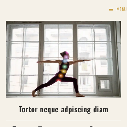
Skip
MENU
to
content
Tortor neque adpiscing diam