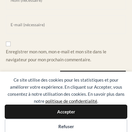
your
name
or
Enter
username
your
to
email
comment
address
to
Enregistrer mon nom, mon e-mail et mon site dans le
comment
navigateur pour mon prochain commentaire.
Ce site utilise des cookies pour les statistiques et pour
améliorer votre expérience. En cliquant sur Accepter, vous
consentez à notre utilisation des cookies. En savoir plus dans
notre
politique de confidentialité
.
Accepter
Accueil
Contact
Politique de Confidentialité
Préférences des cookies
Refuser